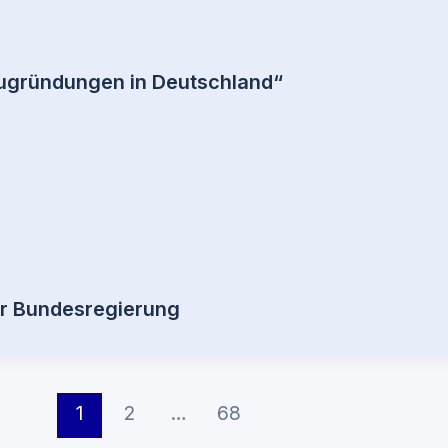
eugründungen in Deutschland“
er Bundesregierung
1
2
…
68