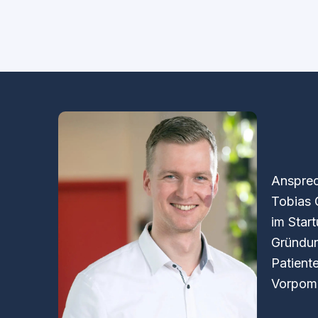
Ansprec
Tobias 
im Star
Gründun
Patient
Vorpomm