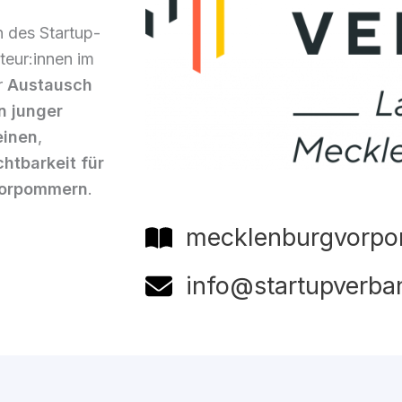
des Startup-
teur:innen im
r
Austausch
n junger
einen
,
htbarkeit für
Vorpommern
.
mecklenburgvorpo
info@startupverba