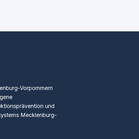
klenburg-Vorpommern
igene
ektionsprävention und
kosystems Mecklenburg-