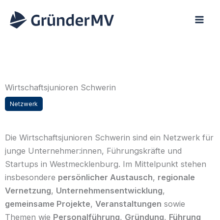
Zum
Inhalt
springen
Wirtschaftsjunioren Schwerin
Netzwerk
Die Wirtschaftsjunioren Schwerin sind ein Netzwerk für
junge Unternehmer:innen, Führungskräfte und
Startups in Westmecklenburg. Im Mittelpunkt stehen
insbesondere
persönlicher Austausch
,
regionale
Vernetzung
,
Unternehmensentwicklung
,
gemeinsame Projekte
,
Veranstaltungen
sowie
Themen wie
Personalführung
,
Gründung
,
Führung