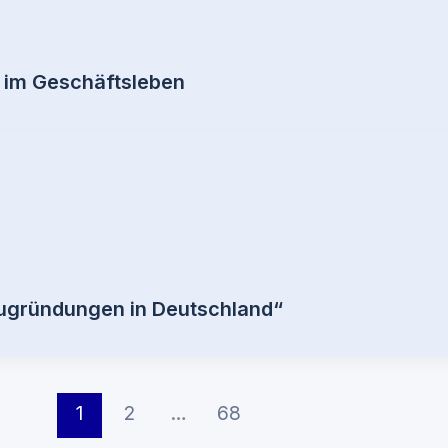
l im Geschäftsleben
eugründungen in Deutschland“
1
2
…
68