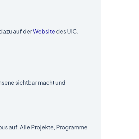
 dazu auf der
Website
des UIC.
hsene sichtbar macht und
pus auf. Alle Projekte, Programme