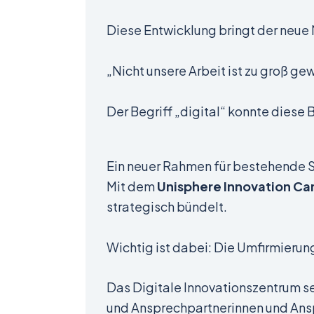
Diese Entwicklung bringt der neue
„Nicht unsere Arbeit ist zu groß g
Der Begriff „digital“ konnte diese 
Ein neuer Rahmen für bestehende 
Mit dem
Unisphere Innovation Ca
strategisch bündelt.
Wichtig ist dabei: Die Umfirmierun
Das Digitale Innovationszentrum se
und Ansprechpartnerinnen und Ansp