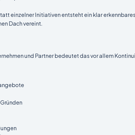
Statt einzelner Initiativen entsteht ein klar erkennba
en Dach vereint.
ernehmen und Partner bedeutet das vor allem Kontinui
sangebote
 Gründen
dungen