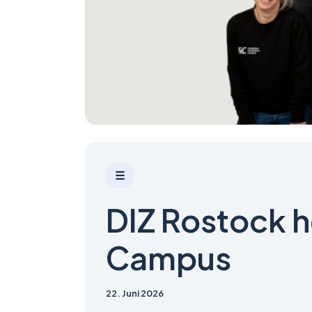
☰
DIZ Rostock h
Campus
22. Juni 2026