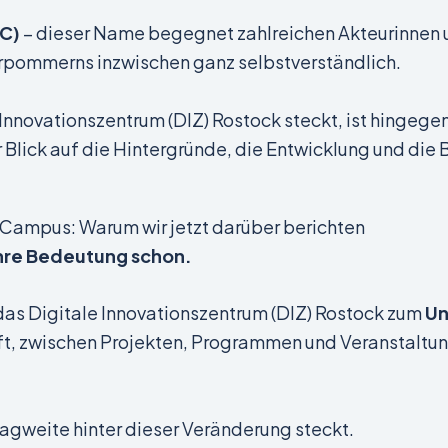
IC)
– dieser Name begegnet zahlreichen Akteurinnen u
pommerns inzwischen ganz selbstverständlich.
 Innovationszentrum (DIZ) Rostock steckt, ist hingege
er Blick auf die Hintergründe, die Entwicklung und di
Campus: Warum wir jetzt darüber berichten
 ihre Bedeutung schon.
 das Digitale Innovationszentrum (DIZ) Rostock zum
Un
, zwischen Projekten, Programmen und Veranstaltungen
Tragweite hinter dieser Veränderung steckt.