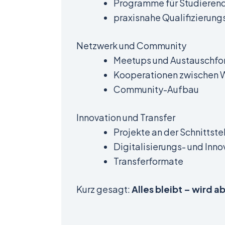
Programme für Studieren
praxisnahe Qualifizierun
Netzwerk und Community
Meetups und Austauschfo
Kooperationen zwischen W
Community-Aufbau
Innovation und Transfer
Projekte an der Schnittste
Digitalisierungs- und Inn
Transferformate
Kurz gesagt:
Alles bleibt – wird 