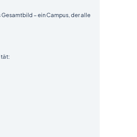
res Gesamtbild – ein Campus, der alle
tät: