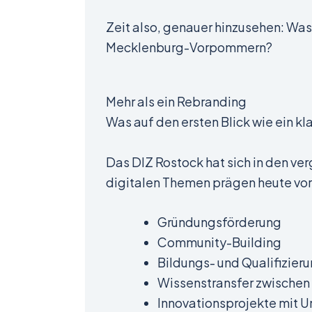
Zeit also, genauer hinzusehen: Was
Mecklenburg-Vorpommern?
Mehr als ein Rebranding
Was auf den ersten Blick wie ein kl
Das DIZ Rostock hat sich in den ve
digitalen Themen prägen heute vor 
Gründungsförderung
Community-Building
Bildungs- und Qualifizie
Wissenstransfer zwischen
Innovationsprojekte mit 