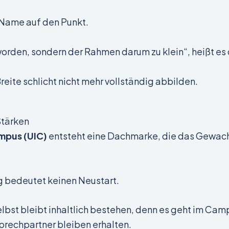
 Name auf den Punkt.
eworden, sondern der Rahmen darum zu klein“, heißt es
Breite schlicht nicht mehr vollständig abbilden.
Stärken
mpus (UIC)
entsteht eine Dachmarke, die das Gewac
g bedeutet keinen Neustart.
lbst bleibt inhaltlich bestehen, denn es geht im Cam
rechpartner bleiben erhalten.