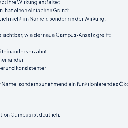
zt ihre Wirkung entfaltet
en, hat einen einfachen Grund:
sich nicht im Namen, sondern in der Wirkung.
sichtbar, wie der neue Campus-Ansatz greift:
iteinander verzahnt
neinander
rer und konsistenter
euer Name, sondern zunehmend ein funktionierendes Ö
tion Campus ist deutlich: