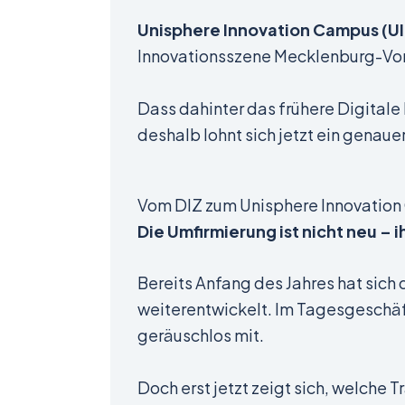
Unisphere Innovation Campus (U
Innovationsszene Mecklenburg-Vor
Dass dahinter das frühere Digitale
deshalb lohnt sich jetzt ein genau
Vom DIZ zum Unisphere Innovation 
Die Umfirmierung ist nicht neu –
Bereits Anfang des Jahres hat sich
weiterentwickelt. Im Tagesgeschäft
geräuschlos mit.
Doch erst jetzt zeigt sich, welche 