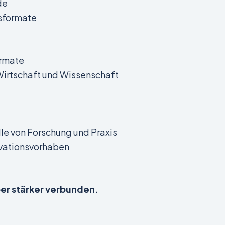
de
gsformate
rmate
irtschaft und Wissenschaft
lle von Forschung und Praxis
ovationsvorhaben
aber stärker verbunden.