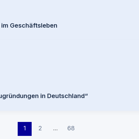
l im Geschäftsleben
eugründungen in Deutschland“
1
2
…
68