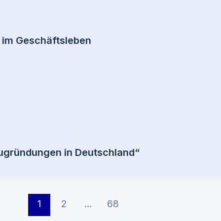
l im Geschäftsleben
eugründungen in Deutschland“
1
2
…
68