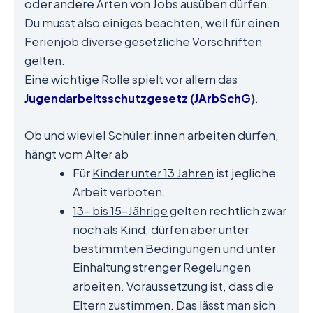
oder andere Arten von Jobs ausüben dürfen.
Du musst also einiges beachten, weil für einen
Ferienjob diverse gesetzliche Vorschriften
gelten.
Eine wichtige Rolle spielt vor allem das
Jugendarbeitsschutzgesetz
(JArbSchG
)
.
Ob und wieviel Schüler:innen arbeiten dürfen,
hängt vom Alter ab
Für
Kinder unter 13 Jahren
ist jegliche
Arbeit verboten.
13- bis 15-Jährige
gelten rechtlich zwar
noch als Kind, dürfen aber unter
bestimmten Bedingungen und unter
Einhaltung strenger Regelungen
arbeiten. Voraussetzung ist, dass die
Eltern zustimmen. Das lässt man sich