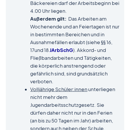
Bäckereien darf der Arbeitsbeginn bei
4.00 Uhr liegen.
Außerdem gilt:
Das Arbeiten am
Wochenende und an Feiertagen ist nur
in bestimmten Bereichen und in
Ausnahmefällen erlaubt (siehe §§ 16,
17und 18
JArbSchG
). Akkord- und
Fließbandarbeiten und Tätigkeiten,
die körperlich anstrengend oder
gefährlich sind, sind grundsätzlich
verboten.
Volljährige Schüler:innen
unterliegen
nicht mehr dem
Jugendarbeitsschutzgesetz. Sie
dürfen daher nicht nur in den Ferien
(an bis zu 50 Tagen im Jahr) arbeiten,
sondern auch neben der Schule.