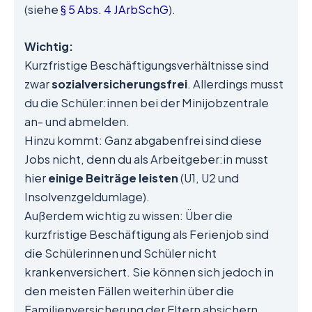
(siehe
§ 5 Abs. 4 JArbSchG
).
Wichtig:
Kurzfristige Beschäftigungsverhältnisse sind
zwar
sozialversicherungsfrei
. Allerdings musst
du die Schüler:innen bei der Minijobzentrale
an- und abmelden.
Hinzu kommt: Ganz abgabenfrei sind diese
Jobs nicht, denn du als Arbeitgeber:in musst
hier
einige Beiträge leisten
(U1, U2 und
Insolvenzgeldumlage).
Außerdem wichtig zu wissen: Über die
kurzfristige Beschäftigung als Ferienjob sind
die Schülerinnen und Schüler nicht
krankenversichert. Sie können sich jedoch in
den meisten Fällen weiterhin über die
Familienversicherung der Eltern absichern.