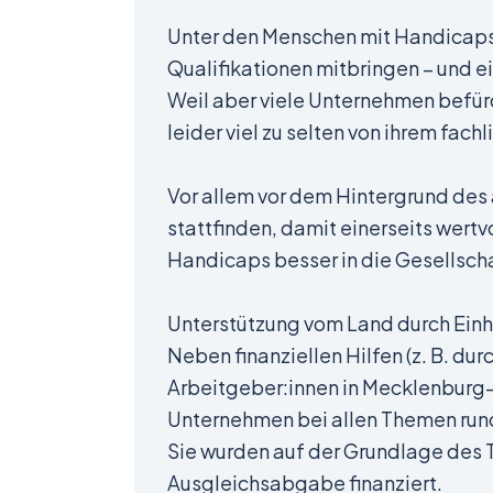
Unter den Menschen mit Handicaps 
Qualifikationen mitbringen – und 
Weil aber viele Unternehmen befürc
leider viel zu selten von ihrem fa
Vor allem vor dem Hintergrund des
stattfinden, damit einerseits wert
Handicaps besser in die Gesellscha
Unterstützung vom Land durch Einh
Neben finanziellen Hilfen (z. B. du
Arbeitgeber:innen in Mecklenburg-
Unternehmen bei allen Themen run
Sie wurden auf der Grundlage des 
Ausgleichsabgabe finanziert.