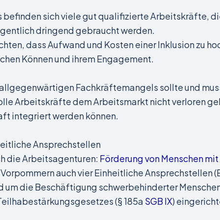
befinden sich viele gut qualifizierte Arbeitskräfte,
eigentlich dringend gebraucht werden.
hten, dass Aufwand und Kosten einer Inklusion zu hoc
chlichen Können und ihrem Engagement.
 allgegenwärtigen Fachkräftemangels sollte und mus
volle Arbeitskräfte dem Arbeitsmarkt nicht verloren 
ft integriert werden können.
eitliche Ansprechstellen
rch die Arbeitsagenturen:
Förderung von Menschen mit
Vorpommern auch vier Einheitliche Ansprechstellen (E
d um die Beschäftigung schwerbehinderter Menschen 
Teilhabestärkungsgesetzes (§ 185a
SGB IX
) eingerich