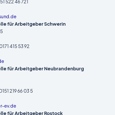
51 522 46 721
sund.de
lle für Arbeitgeber Schwerin
85
0171 415 53 92
de
elle für Arbeitgeber Neubrandenburg
0151 219 66 03 5
r-ev.de
lle für Arbeitgeber Rostock