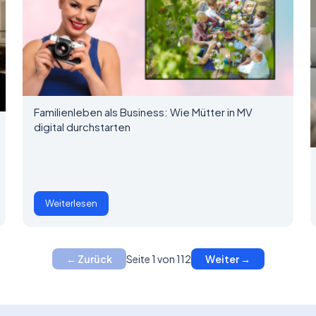
Familienleben als Business: Wie Mütter in MV
digital durchstarten
Weiterlesen
Seite 1 von 112
← Zurück
Weiter →