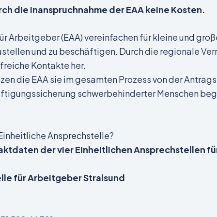
rch die Inanspruchnahme der EAA keine Kosten.
für Arbeitgeber (EAA) vereinfachen für kleine und gr
stellen und zu beschäftigen. Durch die regionale Vern
freiche Kontakte her.
tzen die EAA sie im gesamten Prozess von der Antrag
häftigungssicherung schwerbehinderter Menschen beg
Einheitliche Ansprechstelle?
ktdaten der vier Einheitlichen Ansprechstellen fü
lle für Arbeitgeber Stralsund