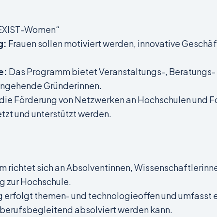
 „EXIST-Women“
g:
Frauen sollen motiviert werden, innovative Geschä
e:
Das Programm bietet Veranstaltungs-, Beratungs
 angehende Gründerinnen.
die Förderung von Netzwerken an Hochschulen und Fo
tzt und unterstützt werden.
richtet sich an Absolventinnen, Wissenschaftlerinne
g zur Hochschule.
 erfolgt themen- und technologieoffen und umfasst 
 berufsbegleitend absolviert werden kann.