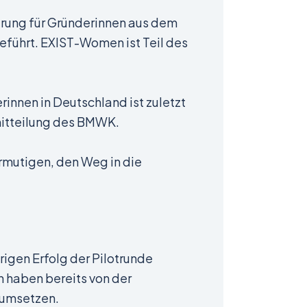
erung für Gründerinnen aus dem
eführt. EXIST-Women ist Teil des
rinnen in Deutschland ist zuletzt
emitteilung des BMWK.
rmutigen, den Weg in die
igen Erfolg der Pilotrunde
 haben bereits von der
n umsetzen.