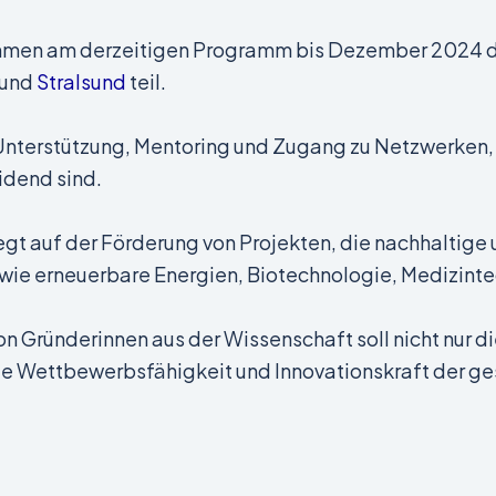
men am derzeitigen Programm bis Dezember 2024 
und
Stralsund
teil.
 Unterstützung, Mentoring und Zugang zu Netzwerken,
idend sind.
gt auf der Förderung von Projekten, die nachhaltig
wie erneuerbare Energien, Biotechnologie, Medizintec
n Gründerinnen aus der Wissenschaft soll nicht nur die
ie Wettbewerbsfähigkeit und Innovationskraft der g