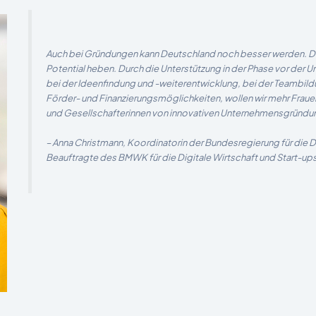
Auch bei Gründungen kann Deutschland noch besser werden. Dazu
Potential heben. Durch die Unterstützung in der Phase vor de
bei der Ideenfindung und -weiterentwicklung, bei der Teambildu
Förder- und Finanzierungsmöglichkeiten, wollen wir mehr Fraue
und Gesellschafterinnen von innovativen Unternehmensgründung
– Anna Christmann, Koordinatorin der Bundesregierung für die 
Beauftragte des BMWK für die Digitale Wirtschaft und Start-up