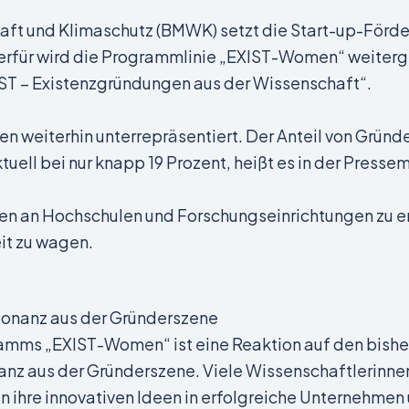
aft und Klimaschutz (BMWK) setzt die Start-up-Förd
ierfür wird die Programmlinie „EXIST-Women“ weiterg
ST – Existenzgründungen aus der Wissenschaft“.
n weiterhin unterrepräsentiert. Der Anteil von Gründe
tuell bei nur knapp 19 Prozent, heißt es in der Press
en an Hochschulen und Forschungseinrichtungen zu e
it zu wagen.
sonanz aus der Gründerszene
mms „EXIST-Women“ ist eine Reaktion auf den bisher
nz aus der Gründerszene. Viele Wissenschaftlerinnen
en ihre innovativen Ideen in erfolgreiche Unternehme