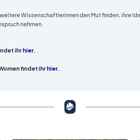
e weitere Wissenschaftlerinnen den Mut finden, ihre Id
nspruch nehmen.
indet ihr
hier
.
-Women findet ihr
hier
.