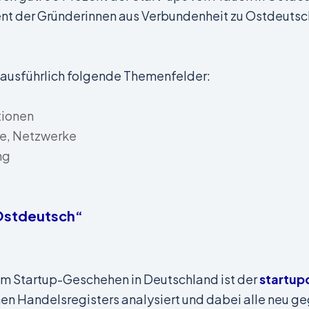
t der Gründerinnen aus Verbundenheit zu Ostdeutschl
 ausführlich folgende Themenfelder:
tionen
e, Netzwerke
ng
 Ostdeutsch“
zum Startup-Geschehen in Deutschland ist der
startup
en Handelsregisters analysiert und dabei alle neu ge