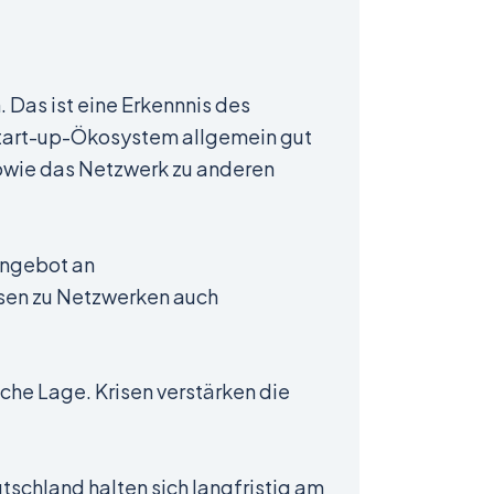
Das ist eine Erkennnis des
Start-up-Ökosystem allgemein gut
 sowie das Netzwerk zu anderen
Angebot an
sen zu Netzwerken auch
che Lage. Krisen verstärken die
tschland halten sich langfristig am