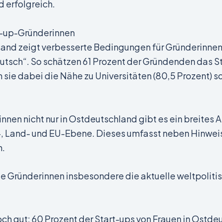
d erfolgreich.
t-up-Gründerinnen
and zeigt verbesserte Bedingungen für Gründerinnen. 
eutsch“. So schätzen 61 Prozent der Gründenden das 
en sie dabei die Nähe zu Universitäten (80,5 Prozent)
nen nicht nur in Ostdeutschland gibt es ein breites 
, Land- und EU-Ebene. Dieses umfasst neben Hinwei
n.
ie Gründerinnen insbesondere die aktuelle weltpolitis
h gut: 60 Prozent der Start-ups von Frauen in Ostdeu