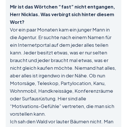
Mir ist das Wörtchen “fast” nicht entgangen,
Herr Nicklas. Was verbirgt sich hinter diesem
Wort?
Vor ein paar Monaten kam ein junger Mann in
die Agentur. Er suchte nach einem Namen für
ein Internetportal auf dem jeder alles teilen
kann. Jeder besitzt etwas, was er nur selten
braucht und jeder braucht mal etwas, was er
nicht gleich kaufen möchte. Niemand hat alles,
aber alles ist irgendwo in der Nähe. Ob nun
Motorsäge, Teleskop, Partylocation, Kanu,
Wohnmobil, Handkreissäge, Konferenzräume
oder Surfausrüstung. Hier sind alle
“Motivations-Gefühle” vertreten, die man sich
vorstellen kann.
Ich sah den Wald vor lauter Bäumen nicht. Man