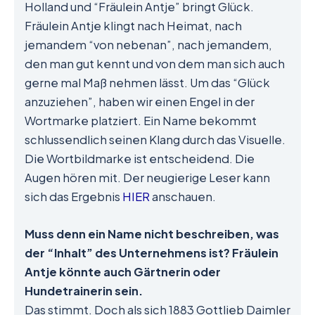
Holland und “Fräulein Antje” bringt Glück.
Fräulein Antje klingt nach Heimat, nach
jemandem “von nebenan”, nach jemandem,
den man gut kennt und von dem man sich auch
gerne mal Maß nehmen lässt. Um das “Glück
anzuziehen”, haben wir einen Engel in der
Wortmarke platziert. Ein Name bekommt
schlussendlich seinen Klang durch das Visuelle.
Die Wortbildmarke ist entscheidend. Die
Augen hören mit. Der neugierige Leser kann
sich das Ergebnis
HIER
anschauen.
Muss denn ein Name nicht beschreiben, was
der “Inhalt” des Unternehmens ist? Fräulein
Antje könnte auch Gärtnerin oder
Hundetrainerin sein.
Das stimmt. Doch als sich 1883 Gottlieb Daimler