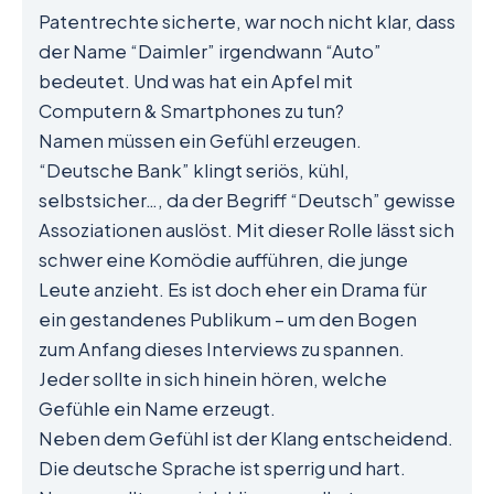
Patentrechte sicherte, war noch nicht klar, dass
der Name “Daimler” irgendwann “Auto”
bedeutet. Und was hat ein Apfel mit
Computern & Smartphones zu tun?
Namen müssen ein Gefühl erzeugen.
“Deutsche Bank” klingt seriös, kühl,
selbstsicher…, da der Begriff “Deutsch” gewisse
Assoziationen auslöst. Mit dieser Rolle lässt sich
schwer eine Komödie aufführen, die junge
Leute anzieht. Es ist doch eher ein Drama für
ein gestandenes Publikum – um den Bogen
zum Anfang dieses Interviews zu spannen.
Jeder sollte in sich hinein hören, welche
Gefühle ein Name erzeugt.
Neben dem Gefühl ist der Klang entscheidend.
Die deutsche Sprache ist sperrig und hart.