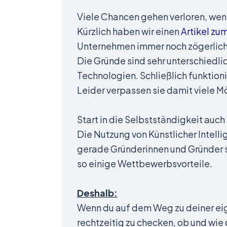
Viele Chancen gehen verloren, wen
Kürzlich haben wir einen
Artikel zu
Unternehmen immer noch zögerlich 
Die Gründe sind sehr unterschiedli
Technologien. Schließlich funktion
Leider verpassen sie damit viele M
Start in die Selbstständigkeit auch
Die Nutzung von Künstlicher Intell
gerade Gründerinnen und Gründer so
so einige Wettbewerbsvorteile.
Deshalb:
Wenn du auf dem Weg zu deiner eige
rechtzeitig zu checken, ob und wie