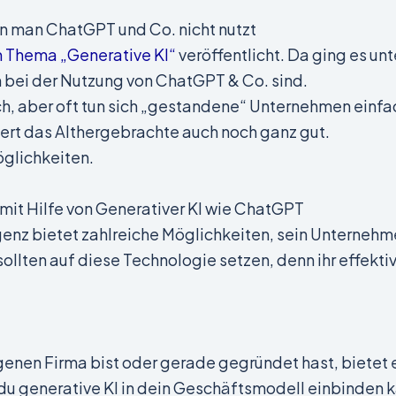
n man ChatGPT und Co. nicht nutzt
m Thema „Generative KI“
veröffentlicht. Da ging es u
bei der Nutzung von ChatGPT & Co. sind.
ch, aber oft tun sich „gestandene“ Unternehmen einfa
iert das Althergebrachte auch noch ganz gut.
öglichkeiten.
 mit Hilfe von Generativer KI wie ChatGPT
igenz bietet zahlreiche Möglichkeiten, sein Unternehm
llten auf diese Technologie setzen, denn ihr effekti
nen Firma bist oder gerade gegründet hast, bietet es
 du generative KI in dein Geschäftsmodell einbinden 