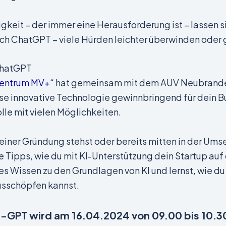
gkeit – der immer eine Herausforderung ist – lassen s
. auch ChatGPT – viele Hürden leichter überwinden ode
ChatGPT
zentrum MV+“
hat gemeinsam mit dem AUV Neubranden
iese innovative Technologie gewinnbringend für dein B
olle mit vielen Möglichkeiten.
iner Gründung stehst oder bereits mitten in der Ums
he Tipps, wie du mit KI-Unterstützung dein Startup auf 
les Wissen zu den Grundlagen von KI und lernst, wie d
usschöpfen kannst.
GPT wird am 16.04.2024 von 09.00 bis 10.30