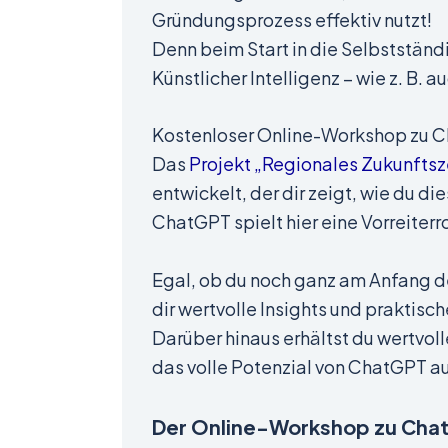
Gründungsprozess effektiv nutzt!
Denn beim Start in die Selbstständi
Künstlicher Intelligenz – wie z. B
Kostenloser Online-Workshop zu 
Das
Projekt „Regionales Zukunfts
entwickelt, der dir zeigt, wie du d
ChatGPT spielt hier eine Vorreiterr
Egal, ob du noch ganz am Anfang de
dir wertvolle Insights und praktisc
Darüber hinaus erhältst du wertvol
das volle Potenzial von ChatGPT a
Der Online-Workshop zu Chat-