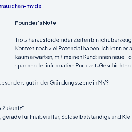
enrauschen-mv.de
Founder’s Note
Trotz herausfordernder Zeiten bin ich überzeug
Kontext noch viel Potenzial haben. Ich kann es 
kaum erwarten, mit meinen Kund:innen neue Fo
spannende, informative Podcast-Geschichten z
t besonders gut in der Gründungsszene in MV?
e Zukunft?
 gerade für Freiberufler, Soloselbstständige und Kl