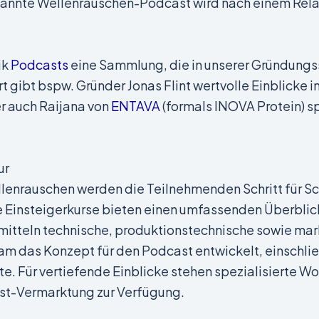
ekannte Wellenrauschen-Podcast wird nach einem Re
ik
Podcasts
eine Sammlung, die in unserer Gründung
t gibt bspw. Gründer Jonas Flint wertvolle Einblicke
er auch Raijana von
ENTAVA
(formals INOVA Protein) sp
ur
enrauschen werden die Teilnehmenden Schritt für Sch
e Einsteigerkurse bieten einen umfassenden Überblick
mitteln technische, produktionstechnische sowie ma
 das Konzept für den Podcast entwickelt, einschließl
te. Für vertiefende Einblicke stehen spezialisierte
st-Vermarktung zur Verfügung.