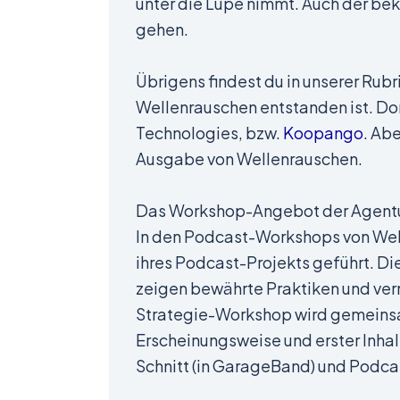
unter die Lupe nimmt. Auch der b
gehen.
Übrigens findest du in unserer Rubr
Wellenrauschen entstanden ist. Dor
Technologies, bzw.
Koopango
. Ab
Ausgabe von Wellenrauschen.
Das Workshop-Angebot der Agent
In den Podcast-Workshops von Well
ihres Podcast-Projekts geführt. Di
zeigen bewährte Praktiken und ver
Strategie-Workshop wird gemeinsam
Erscheinungsweise und erster Inhal
Schnitt (in GarageBand) und Podca