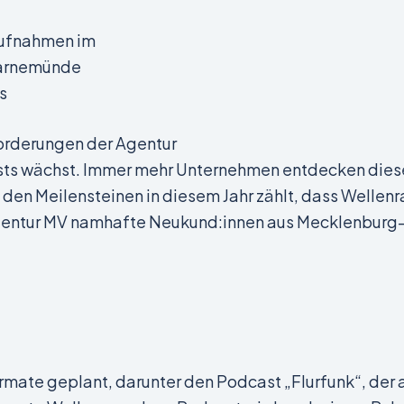
Aufnahmen im
Warnemünde
s
orderungen der Agentur
ts wächst. Immer mehr Unternehmen entdecken dieses
 den Meilensteinen in diesem Jahr zählt, dass Wellen
Agentur MV namhafte Neukund:innen aus Mecklenbur
ormate geplant, darunter den Podcast „Flurfunk“, d