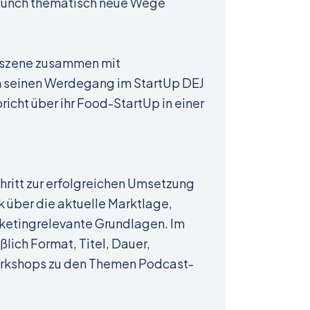
launch thematisch neue Wege
sszene zusammen mit
 in seinen Werdegang im StartUp DEJ
richt über ihr Food-StartUp in einer
ritt zur erfolgreichen Umsetzung
 über die aktuelle Marktlage,
rketingrelevante Grundlagen. Im
ich Format, Titel, Dauer,
 Workshops zu den Themen Podcast-