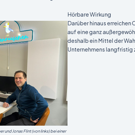
Hörbare Wirkung
Darüber hinaus erreichen
auf eine ganz außergewöhn
deshalb ein Mittel der Wah
Unternehmens langfristig z
und Jonas Flint (von links) bei einer