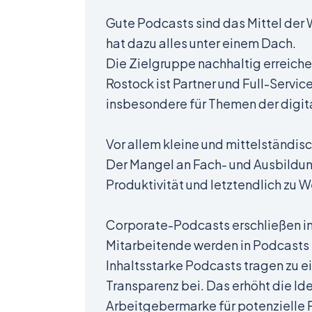
Gute Podcasts sind das Mittel der
hat dazu alles unter einem Dach.
Die Zielgruppe nachhaltig erreich
Rostock ist Partner und Full-Servi
insbesondere für Themen der digit
Vor allem kleine und mittelständ
Der Mangel an Fach- und Ausbildun
Produktivität und letztendlich zu
Corporate-Podcasts erschließen 
Mitarbeitende werden in Podcasts 
Inhaltsstarke Podcasts tragen zu e
Transparenz bei. Das erhöht die Ide
Arbeitgebermarke für potenzielle 