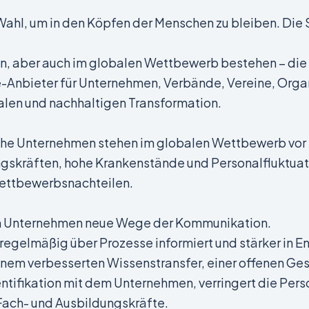
 Wahl, um in den Köpfen der Menschen zu bleiben. Di
en, aber auch im globalen Wettbewerb bestehen – di
ce-Anbieter für Unternehmen, Verbände, Vereine, Org
alen und nachhaltigen Transformation.
ische Unternehmen stehen im globalen Wettbewerb v
gskräften, hohe Krankenstände und Personalfluktuati
 Wettbewerbsnachteilen.
in Unternehmen neue Wege der Kommunikation.
regelmäßig über Prozesse informiert und stärker in
inem verbesserten Wissenstransfer, einer offenen Ge
ntifikation mit dem Unternehmen, verringert die Perso
Fach- und Ausbildungskräfte.