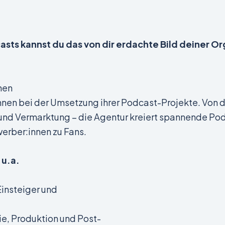
asts kannst du das von dir erdachte Bild deiner Or
hen
innen bei der Umsetzung ihrer Podcast-Projekte. Von 
ng und Vermarktung – die Agentur kreiert spannende 
erber:innen zu Fans.
 u.a.
insteiger und
ie, Produktion und Post-