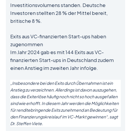
Investitionsvolumens standen. Deutsche
Investoren stellten 28 % der Mittel bereit,
britische 8 %.
Exits aus VC-finanzierten Start-ups haben
zugenommen
Im Jahr 2024 gab es mit 144 Exits aus VC-
finanzierten Start-ups in Deutschland zudem
einen Anstieg im zweiten Jahr infolge.
„Insbesondere bei den Exits durch Übernahmen ist ein
Anstieg zu verzeichnen. Allerdings ist davon auszugehen,
dass die Exiterlöse häufig noch nicht so hoch ausgefallen
sind wie erhofft. In diesem Jahr werden die Möglichkeiten
für renditebringende Exits zunehmend an Bedeutung für
den Finanzierungskreislauf im VC-Markt gewinnen“, sagt
Dr. Steffen Viete.