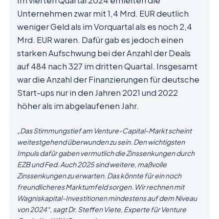
Im vierten Quartal 2024 erhielten die
Unternehmen zwar mit 1,4 Mrd. EUR deutlich
weniger Geld als im Vorquartal als es noch 2,4
Mrd. EUR waren. Dafür gab es jedoch einen
starken Aufschwung bei der Anzahl der Deals
auf 484 nach 327 im dritten Quartal. Insgesamt
war die Anzahl der Finanzierungen für deutsche
Start-ups nur in den Jahren 2021 und 2022
höher als im abgelaufenen Jahr.
„Das Stimmungstief am Venture-Capital-Markt scheint
weitestgehend überwunden zu sein. Den wichtigsten
Impuls dafür gaben vermutlich die Zinssenkungen durch
EZB und Fed. Auch 2025 sind weitere, maßvolle
Zinssenkungen zu erwarten. Das könnte für ein noch
freundlicheres Marktumfeld sorgen. Wir rechnen mit
Wagniskapital-Investitionen mindestens auf dem Niveau
von 2024“, sagt Dr. Steffen Viete, Experte für Venture