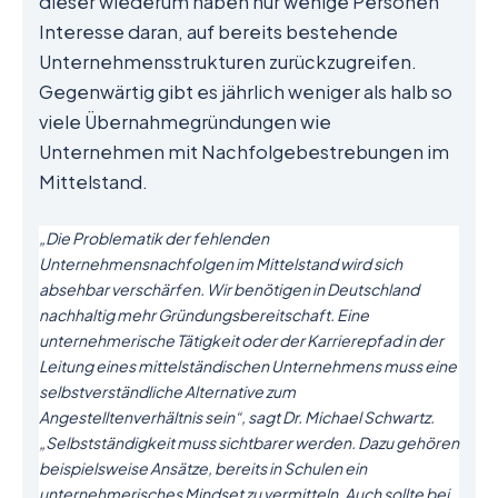
dieser wiederum haben nur wenige Personen
Interesse daran, auf bereits bestehende
Unternehmensstrukturen zurückzugreifen.
Gegenwärtig gibt es jährlich weniger als halb so
viele Übernahmegründungen wie
Unternehmen mit Nachfolgebestrebungen im
Mittelstand.
„Die Problematik der fehlenden
Unternehmensnachfolgen im Mittelstand wird sich
absehbar verschärfen. Wir benötigen in Deutschland
nachhaltig mehr Gründungsbereitschaft. Eine
unternehmerische Tätigkeit oder der Karrierepfad in der
Leitung eines mittelständischen Unternehmens muss eine
selbstverständliche Alternative zum
Angestelltenverhältnis sein“, sagt Dr. Michael Schwartz.
„Selbstständigkeit muss sichtbarer werden. Dazu gehören
beispielsweise Ansätze, bereits in Schulen ein
unternehmerisches Mindset zu vermitteln. Auch sollte bei