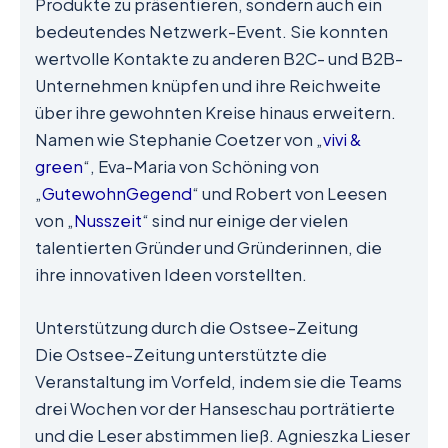
Produkte zu präsentieren, sondern auch ein
bedeutendes Netzwerk-Event. Sie konnten
wertvolle Kontakte zu anderen B2C- und B2B-
Unternehmen knüpfen und ihre Reichweite
über ihre gewohnten Kreise hinaus erweitern.
Namen wie Stephanie Coetzer von „
vivi &
green
“, Eva-Maria von Schöning von
„
GutewohnGegend
“ und Robert von Leesen
von „
Nusszeit
“ sind nur einige der vielen
talentierten Gründer und Gründerinnen, die
ihre innovativen Ideen vorstellten.
Unterstützung durch die Ostsee-Zeitung
Die Ostsee-Zeitung unterstützte die
Veranstaltung im Vorfeld, indem sie die Teams
drei Wochen vor der Hanseschau porträtierte
und die Leser abstimmen ließ. Agnieszka Lieser