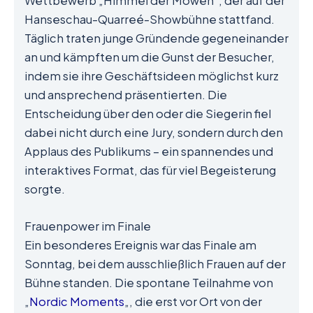
Wettbewerb „Himmel der Möwen“, der auf der
Hanseschau-Quarreé-Showbühne stattfand.
Täglich traten junge Gründende gegeneinander
an und kämpften um die Gunst der Besucher,
indem sie ihre Geschäftsideen möglichst kurz
und ansprechend präsentierten. Die
Entscheidung über den oder die Siegerin fiel
dabei nicht durch eine Jury, sondern durch den
Applaus des Publikums – ein spannendes und
interaktives Format, das für viel Begeisterung
sorgte.
Frauenpower im Finale
Ein besonderes Ereignis war das Finale am
Sonntag, bei dem ausschließlich Frauen auf der
Bühne standen. Die spontane Teilnahme von
„
Nordic Moments
„, die erst vor Ort von der