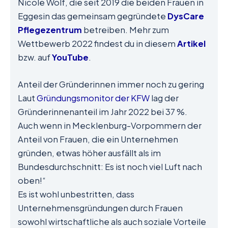
Nicole Wolf, die seit 2019 die beiden Frauen in
Eggesin das gemeinsam gegründete
DysCare
Pflegezentrum
betreiben. Mehr zum
Wettbewerb 2022 findest du in diesem
Artikel
bzw. auf
YouTube
.
Anteil der Gründerinnen immer noch zu gering
Laut
Gründungsmonitor der KFW
lag der
Gründerinnenanteil im Jahr 2022 bei 37 %.
Auch wenn in Mecklenburg-Vorpommern der
Anteil von Frauen, die ein Unternehmen
gründen, etwas höher ausfällt als im
Bundesdurchschnitt: Es ist noch viel Luft nach
oben!“
Es ist wohl unbestritten, dass
Unternehmensgründungen durch Frauen
sowohl wirtschaftliche als auch soziale Vorteile