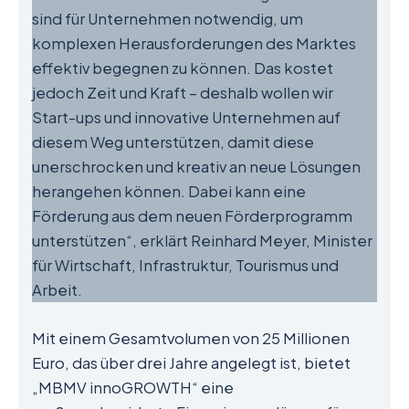
sind für Unternehmen notwendig, um
komplexen Herausforderungen des Marktes
effektiv begegnen zu können. Das kostet
jedoch Zeit und Kraft – deshalb wollen wir
Start-ups und innovative Unternehmen auf
diesem Weg unterstützen, damit diese
unerschrocken und kreativ an neue Lösungen
herangehen können. Dabei kann eine
Förderung aus dem neuen Förderprogramm
unterstützen“, erklärt Reinhard Meyer, Minister
für Wirtschaft, Infrastruktur, Tourismus und
Arbeit.
Mit einem Gesamtvolumen von 25 Millionen
Euro, das über drei Jahre angelegt ist, bietet
„MBMV innoGROWTH“ eine