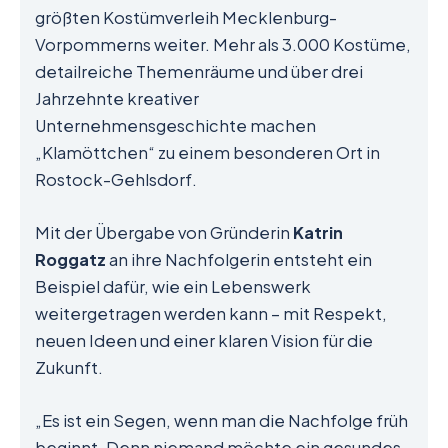
größten Kostümverleih Mecklenburg-
Vorpommerns weiter. Mehr als 3.000 Kostüme,
detailreiche Themenräume und über drei
Jahrzehnte kreativer
Unternehmensgeschichte machen
„Klamöttchen“ zu einem besonderen Ort in
Rostock-Gehlsdorf.
Mit der Übergabe von Gründerin
Katrin
Roggatz
an ihre Nachfolgerin entsteht ein
Beispiel dafür, wie ein Lebenswerk
weitergetragen werden kann – mit Respekt,
neuen Ideen und einer klaren Vision für die
Zukunft.
„Es ist ein Segen, wenn man die Nachfolge früh
beginnt. Denn niemand möchte ein gesundes